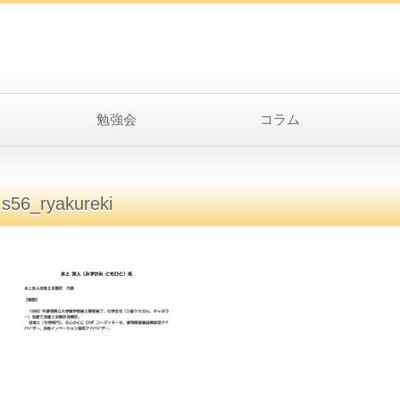
勉強会
コラム
s56_ryakureki