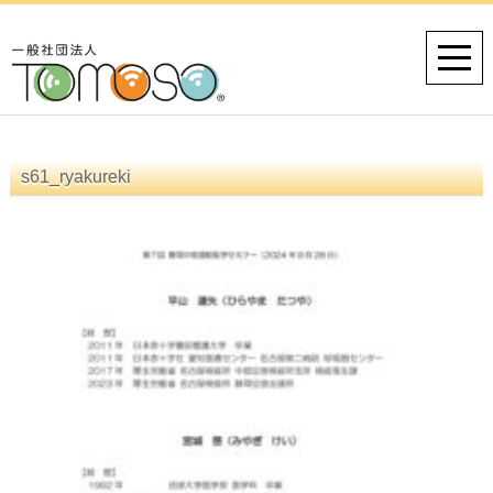
s61_ryakureki