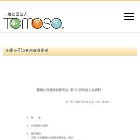
sskk-21sewaninkai