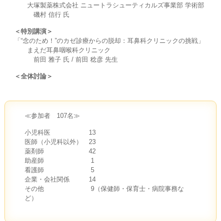
大塚製薬株式会社 ニュートラシューティカルズ事業部 学術部
磯村 信行 氏
＜特別講演＞
「“念のため！”のカゼ診療からの脱却：耳鼻科クリニックの挑戦」
まえだ耳鼻咽喉科クリニック
前田 雅子 氏 / 前田 稔彦 先生
＜全体討論＞
≪参加者 107名≫
小児科医 13
医師（小児科以外） 23
薬剤師 42
助産師 1
看護師 5
企業・会社関係 14
その他 9（保健師・保育士・病院事務な
ど）