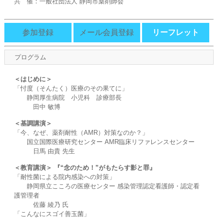
共 催：一般社団法人 静岡市薬剤師会
参加登録
メール会員登録
リーフレット
プログラム
＜はじめに＞
「忖度（そんたく）医療のその果てに」
静岡厚生病院 小児科 診療部長
田中 敏博
＜基調講演＞
「今、なぜ、薬剤耐性（AMR）対策なのか？」
国立国際医療研究センター AMR臨床リファレンスセンター
日馬 由貴 先生
＜教育講演＞ 『“念のため！”がもたらす影と罪』
「耐性菌による院内感染への対策」
静岡県立こころの医療センター 感染管理認定看護師・認定看
護管理者
佐藤 綾乃 氏
「こんなにスゴイ善玉菌」