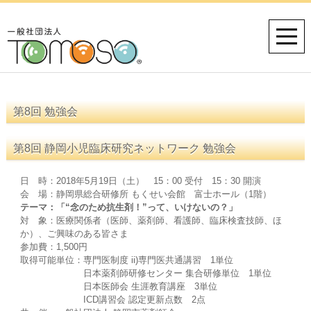
第8回 勉強会
第8回 静岡小児臨床研究ネットワーク 勉強会
日 時：2018年5月19日（土） 15：00 受付 15：30 開演
会 場：静岡県総合研修所 もくせい会館 富士ホール（1階）
テーマ：「“念のため抗生剤！”って、いけないの？」
対 象：医療関係者（医師、薬剤師、看護師、臨床検査技師、ほ
か）、ご興味のある皆さま
参加費：1,500円
取得可能単位：専門医制度 ii)専門医共通講習 1単位
日本薬剤師研修センター 集合研修単位 1単位
日本医師会 生涯教育講座 3単位
ICD講習会 認定更新点数 2点