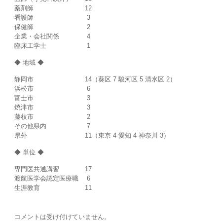
薬剤師 12
看護師 3
保健師 2
企業・会社関係 4
臨床工学士 1
◆ 地域 ◆
静岡市 14（葵区 7 駿河区 5 清水区 2）
浜松市 6
富士市 3
焼津市 3
藤枝市 2
その他県内 7
県外 11（東京 4 愛知 4 神奈川 3）
◆ 単位 ◆
専門医共通講習 17
渡航医学会認定医療職 6
生涯教育 11
コメントは受け付けていません。