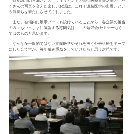
特別講演の三浦さんの、フィリピンでの保健医療支援活動の、た
くさんの写真を交えた楽しいお話は、これぞ渡航医学の出番、とい
う気持ちを新たにさせてくれました。
また、会場内に展示ブースも設けていることから、各企業の担当
の方々もいっしょに議論する雰囲気は、この勉強会/セミナーなら
ではのものと思います。
なかなか一般的ではない渡航医学やそれを扱う外来診療をテーマ
にした会ですが、毎年積み重ねをしていけたらと思う次第です。