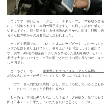
そうです、明日から、ラグビーワールドカップが日本各地を会場
にして開催されます。本物の選手達はすでに来日して試合に備えて
いるはずです。時々聞き取れる外国語の内容から、応援、観戦に来
られた世界中からのお客様だと思われました。
テレビや新聞ではここのところ盛んにラグビーやこのワールドカ
ップの話題を取り上げており、盛り上がりを演出しようと躍起で
す。実際、4年前の強豪南アフリカを撃破した感動を再び、という
期待は大きいのですが、市民の間でどれだけの認知度なのか、今一
つ不明です。
とにもかくにも、ここ
静岡県でもエコパスタジアムを会場に、日
本戦を含むカード
が予定されており、楽しみではあります。
一方で、個人的には職業柄、少し、以上に心配していることもあ
り。これについてはまた近日中に改めて。。。
ともあれ、前回は果たせなかった予選リーグ突破を、是非とも今
回は日本チームに果たしていただきたいと思うところです。