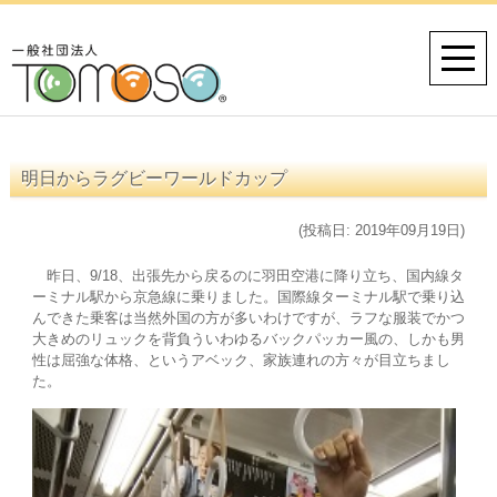
明日からラグビーワールドカップ
(投稿日: 2019年09月19日)
昨日、9/18、出張先から戻るのに羽田空港に降り立ち、国内線タ
ーミナル駅から京急線に乗りました。国際線ターミナル駅で乗り込
んできた乗客は当然外国の方が多いわけですが、ラフな服装でかつ
大きめのリュックを背負ういわゆるバックパッカー風の、しかも男
性は屈強な体格、というアベック、家族連れの方々が目立ちまし
た。