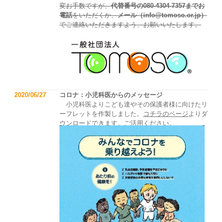
変お手数ですが、
代替番号の080-4304-7357までお
電話
をいただくか、
メール（info@tomoso.or.jp）
でご連絡いただきますよう、お願いいたします。
2020/06/27
コロナ：小児科医からのメッセージ
小児科医よりこども達やその保護者様に向けたリ
ーフレットを作製しました。
コチラのページ
よりダ
ウンロードできます。ご活用ください。